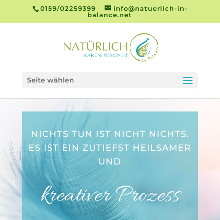
0159/02259399
info@natuerlich-in-
balance.net
Seite wählen
NICHTS TUN IST NICHT NICHTS.
ES IST EIN ZUTIEFST HEILSAMER
UND
kreativer Prozess