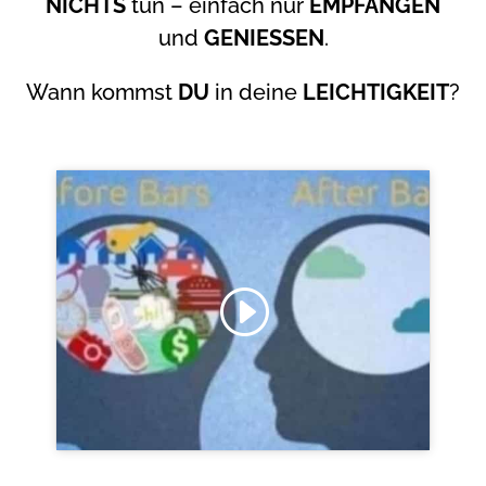
NICHTS
tun – einfach nur
EMPFANGEN
und
GENIESSEN
.
Wann kommst
DU
in deine
LEICHTIGKEIT
?
Klicke hier, um Marketing-Cookies zu
akzeptieren und diesen Inhalt zu
aktivieren